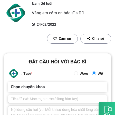
Nam, 26 tuổi
Vâng em cảm ơn bác sĩ ạ 👩‍⚕️
24/02/2022
Cảm ơn
Chia sẻ
ĐẶT CÂU HỎI VỚI BÁC SĨ
Tuổi
Nam
Nữ
Chọn chuyên khoa