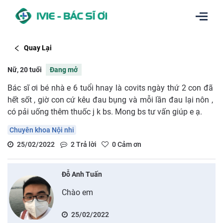
Quay Lại
Nữ, 20 tuổi
Đang mở
Bác sĩ ơi bé nhà e 6 tuổi hnay là covits ngày thứ 2 con đã
hết sốt , giờ con cứ kêu đau bụng và mỗi lần đau lại nôn ,
có pải uống thêm thuốc j k bs. Mong bs tư vấn giúp e ạ.
Chuyên khoa Nội nhi
25/02/2022
2
Trả lời
0
Cảm ơn
Đỗ Anh Tuấn
Chào em
25/02/2022