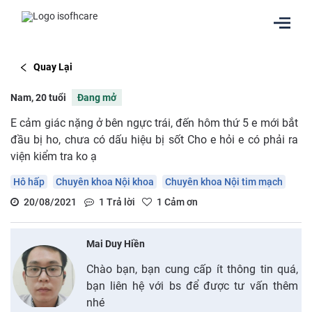
Quay Lại
Nam, 20 tuổi
Đang mở
E cảm giác nặng ở bên ngực trái, đến hôm thứ 5 e mới bắt
đầu bị ho, chưa có dấu hiệu bị sốt Cho e hỏi e có phải ra
viện kiểm tra ko ạ
Hô hấp
Chuyên khoa Nội khoa
Chuyên khoa Nội tim mạch
20/08/2021
1
Trả lời
1
Cảm ơn
Mai Duy Hiền
Chào bạn, bạn cung cấp ít thông tin quá,
bạn liên hệ với bs để được tư vấn thêm
nhé