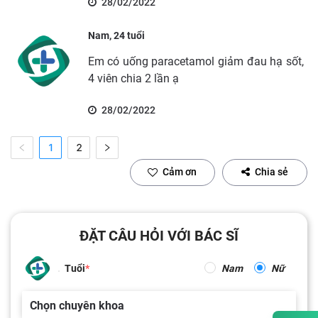
28/02/2022
Nam, 24 tuổi
Em có uống paracetamol giảm đau hạ sốt,
4 viên chia 2 lần ạ
28/02/2022
1
2
Cảm ơn
Chia sẻ
ĐẶT CÂU HỎI VỚI BÁC SĨ
Tuổi
Nam
Nữ
Chọn chuyên khoa