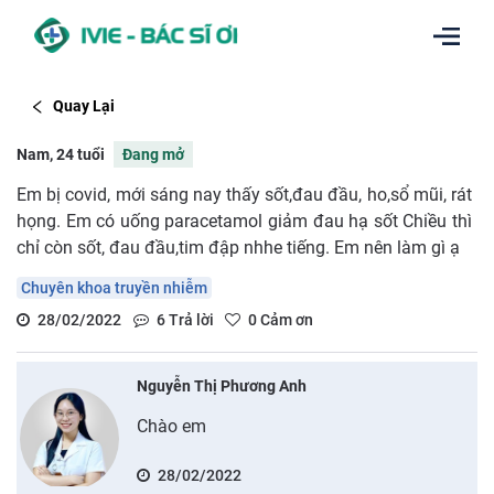
Quay Lại
Nam, 24 tuổi
Đang mở
Em bị covid, mới sáng nay thấy sốt,đau đầu, ho,sổ mũi, rát
họng. Em có uống paracetamol giảm đau hạ sốt Chiều thì
chỉ còn sốt, đau đầu,tim đập nhhe tiếng. Em nên làm gì ạ
Chuyên khoa truyền nhiễm
28/02/2022
6
Trả lời
0
Cảm ơn
Nguyễn Thị Phương Anh
Chào em
28/02/2022