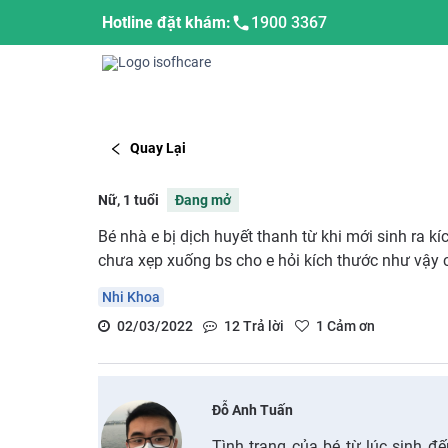
Hotline đặt khám:
1900 3367
Quay Lại
Nữ, 1 tuổi
Đang mở
Bé nhà e bị dịch huyết thanh từ khi mới sinh ra 
chưa xẹp xuống bs cho e hỏi kích thước như vậy 
Nhi Khoa
02/03/2022
12
Trả lời
1
Cảm ơn
Đỗ Anh Tuấn
Tình trạng của bé từ lúc sinh đế