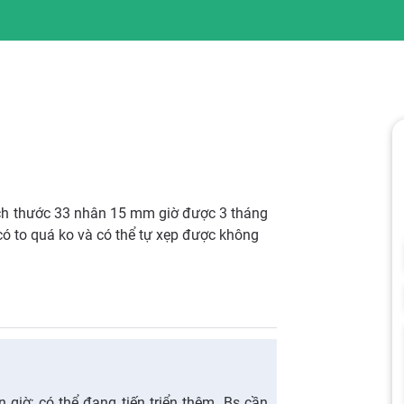
kích thước 33 nhân 15 mm giờ được 3 tháng
có to quá ko và có thể tự xẹp được không
n giờ; có thể đang tiến triển thêm. Bs cần