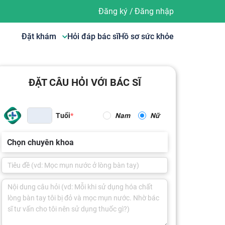
Đăng ký
/
Đăng nhập
Đặt khám
Hỏi đáp bác sĩ
Hồ sơ sức khỏe
ĐẶT CÂU HỎI VỚI BÁC SĨ
Tuổi
Nam
Nữ
Chọn chuyên khoa