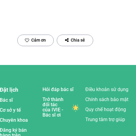
Cảm ơn
Chia sẻ
Đặt lịch
Hỏi đáp bác sĩ
Điều khoản sử dụng
Trở thành
Chính sách bảo mật
Bác sĩ
đối tác
Quy chế hoạt động
của IVIE -
Cơ sở y tế
Bác sĩ ơi
Trung tâm trợ giúp
Chuyên khoa
Đăng ký bán
hàng trên