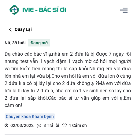
Quay Lại
Nữ, 39 tuổi
Đang mở
Dạ chào các bác sĩ ạ,nhà em 2 đứa là bị được 7 ngày rồi
nhưng test vẫn 1 vạch đậm 1 vạch mờ có hỏi mọi người
và tìm kiếm trên mạng thì là sắp khỏi.Nhưng em với đứa
lớn nhà em lại vừa bị.Cho em hỏi là em với đứa lớn ở cùng
2 đứa kia có bị lây lại cho 2 đứa không ạ ?Mà em với đứa
lớn là bị lây từ 2 đứa ạ, nhà em có 1 vệ sinh nên sợ lây cho
2 đứa lại sắp khỏi.Các bác sĩ tư vấn giúp em với ạ.Em
cảm ơn!
Chuyên khoa Khám bệnh
02/03/2022
8
Trả lời
1
Cảm ơn