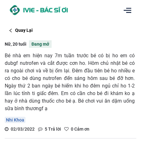
Quay Lại
Nữ, 20 tuổi
Đang mở
Bé nhà em hiện nay 7m tuần trước bé có bị ho em có
dubgf nutrofen và cắt được cơn ho. Hôm chủ nhật bé có
ra ngoài chơi và về bị ốm lại. Đêm đầu tiên bé ho nhiều e
có cho bé dùng nutrofen đến sáng hôm sau bé đỡ hơn.
Ngày thứ 2 ban ngày bé hiếm khi ho đêm ngủ chỉ ho 1-2
lần lúc tỉnh ti giấc đêm. Em có cần cho bé đi khám ko ạ
hay ở nhà dùng thuốc cho bé ạ. Bé chơi vui ăn dặm uống
sữa bình thươngf ạ
Nhi Khoa
02/03/2022
5
Trả lời
0
Cảm ơn