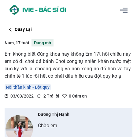
Quay Lại
Nam, 17 tuổi
Đang mở
Em không biết đúng khoa hay không Em 17t hồi chiều này
em có đi chơi đá bánh Chơi xong tự nhiên khán nước mệt
cực kỳ với lại choáng váng và nôn xong nó đỡ hơn và tay
chân tê 1 lúc rồi hết có phải dấu hiệu của đột quỵ ko ạ
Nội thần kinh - Đột quỵ
03/03/2022
2
Trả lời
0
Cảm ơn
Dương Thị Hạnh
Chào em