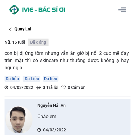
Quay Lại
Nữ, 15 tuổi
Đã đóng
con bị dị ứng tôm nhưng vẫn ăn giờ bị nổi 2 cục mề đay
trên mặt thì có skincare như thường được không ạ hay
ngừng ạ
Da liễu
Da Liễu
Da liễu
04/03/2022
3
Trả lời
0
Cảm ơn
Nguyễn Hải An
Chào em
04/03/2022