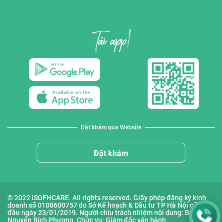
Đặt khám qua Website
Đặt khám
© 2022 ISOFHCARE. All rights reserved. Giấy phép đăng ký kinh
doanh số 0108600757 do Sở Kế hoạch & Đầu tư TP Hà Nội cấp lần
đầu ngày 23/01/2019. Người chịu trách nhiệm nội dung: Bà
Nguyễn Bích Phượng. Chức vụ: Giám đốc vận hành