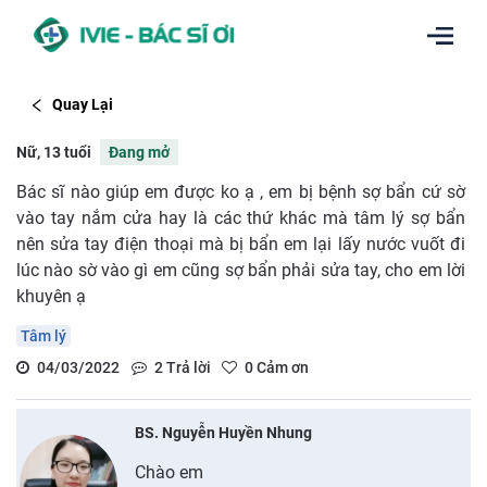
Quay Lại
Nữ, 13 tuổi
Đang mở
Bác sĩ nào giúp em được ko ạ , em bị bệnh sợ bẩn cứ sờ
vào tay nắm cửa hay là các thứ khác mà tâm lý sợ bẩn
nên sửa tay điện thoại mà bị bẩn em lại lấy nước vuốt đi
lúc nào sờ vào gì em cũng sợ bẩn phải sửa tay, cho em lời
khuyên ạ
Tâm lý
04/03/2022
2
Trả lời
0
Cảm ơn
BS. Nguyễn Huyền Nhung
Chào em