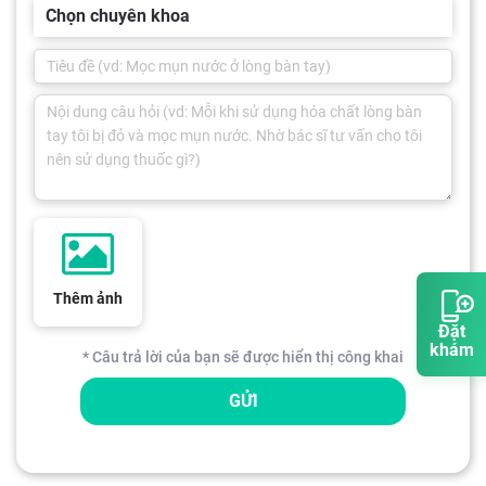
Chọn chuyên khoa
Thêm ảnh
Đặt
khám
* Câu trả lời của bạn sẽ được hiển thị công khai
GỬI