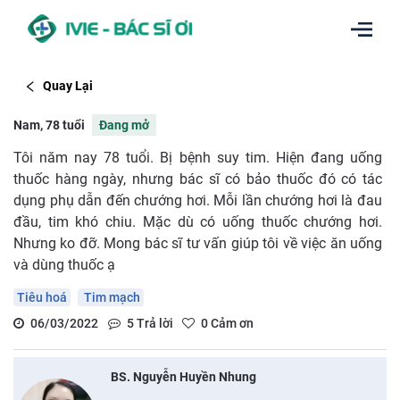
Quay Lại
Nam, 78 tuổi
Đang mở
Tôi năm nay 78 tuổi. Bị bệnh suy tim. Hiện đang uống
thuốc hàng ngày, nhưng bác sĩ có bảo thuốc đó có tác
dụng phụ dẫn đến chướng hơi. Mỗi lần chướng hơi là đau
đầu, tim khó chiu. Mặc dù có uống thuốc chướng hơi.
Nhưng ko đỡ. Mong bác sĩ tư vấn giúp tôi về việc ăn uống
và dùng thuốc ạ
Tiêu hoá
Tim mạch
06/03/2022
5
Trả lời
0
Cảm ơn
BS. Nguyễn Huyền Nhung