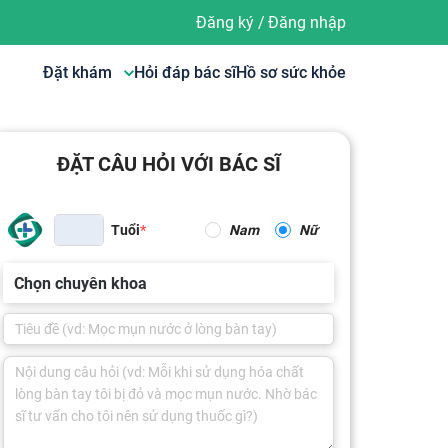
Đăng ký
/
Đăng nhập
Đặt khám
Hỏi đáp bác sĩ
Hồ sơ sức khỏe
ĐẶT CÂU HỎI VỚI BÁC SĨ
Tuổi
Nam
Nữ
Chọn chuyên khoa