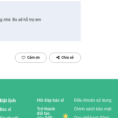
g nhé. Bs sẽ hỗ trợ em
Cảm ơn
Chia sẻ
Đặt lịch
Hỏi đáp bác sĩ
Điều khoản sử dụng
Trở thành
Chính sách bảo mật
Bác sĩ
đối tác
Quy chế hoạt động
của IVIE -