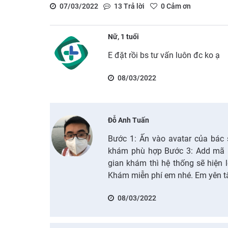
07/03/2022
13
Trả lời
0
Cảm ơn
Nữ, 1 tuổi
E đặt rồi bs tư vấn luôn đc ko ạ
08/03/2022
Đỗ Anh Tuấn
Bước 1: Ấn vào avatar của bác 
khám phù hợp Bước 3: Add mã ư
gian khám thì hệ thống sẽ hiện l
Khám miễn phí em nhé. Em yên t
08/03/2022