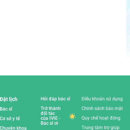
Đặt lịch
Hỏi đáp bác sĩ
Điều khoản sử dụng
Trở thành
Chính sách bảo mật
Bác sĩ
đối tác
Quy chế hoạt động
của IVIE -
Cơ sở y tế
Bác sĩ ơi
Trung tâm trợ giúp
Chuyên khoa