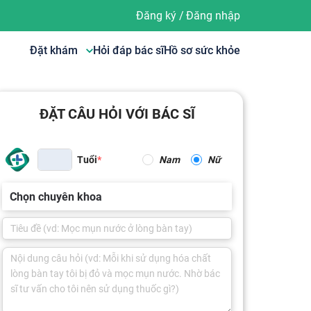
Đăng ký
/
Đăng nhập
Đặt khám
Hỏi đáp bác sĩ
Hồ sơ sức khỏe
ĐẶT CÂU HỎI VỚI BÁC SĨ
Tuổi
Nam
Nữ
Chọn chuyên khoa