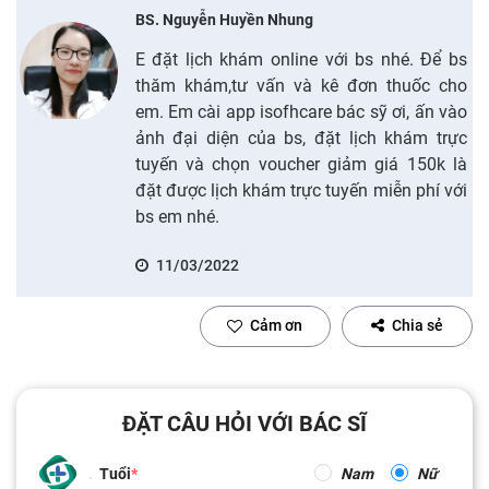
BS. Nguyễn Huyền Nhung
E đặt lịch khám online với bs nhé. Để bs
thăm khám,tư vấn và kê đơn thuốc cho
em. Em cài app isofhcare bác sỹ ơi, ấn vào
ảnh đại diện của bs, đặt lịch khám trực
tuyến và chọn voucher giảm giá 150k là
đặt được lịch khám trực tuyến miễn phí với
bs em nhé.
11/03/2022
Cảm ơn
Chia sẻ
ĐẶT CÂU HỎI VỚI BÁC SĨ
Tuổi
Nam
Nữ