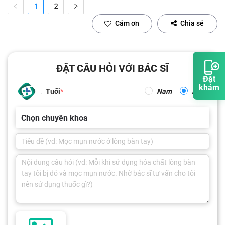
1
2
Cảm ơn
Chia sẻ
ĐẶT CÂU HỎI VỚI BÁC SĨ
Đặt
khám
Tuổi
Nam
Nữ
Chọn chuyên khoa