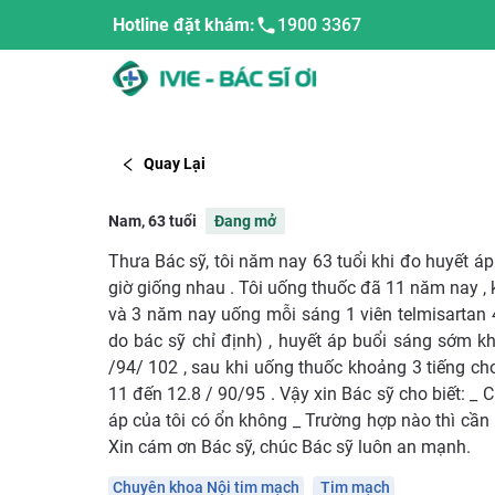
Hotline đặt khám:
1900 3367
Quay Lại
Nam, 63 tuổi
Đang mở
Thưa Bác sỹ, tôi năm nay 63 tuổi khi đo huyết áp
giờ giống nhau . Tôi uống thuốc đã 11 năm nay 
và 3 năm nay uống mỗi sáng 1 viên telmisartan 
do bác sỹ chỉ định) , huyết áp buổi sáng sớm kh
/94/ 102 , sau khi uống thuốc khoảng 3 tiếng ch
11 đến 12.8 / 90/95 . Vậy xin Bác sỹ cho biết: _ C
áp của tôi có ổn không _ Trường hợp nào thì cần
Xin cám ơn Bác sỹ, chúc Bác sỹ luôn an mạnh.
Chuyên khoa Nội tim mạch
Tim mạch