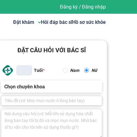
Đăng ký
/
Đăng nhập
Đặt khám
Hỏi đáp bác sĩ
Hồ sơ sức khỏe
ĐẶT CÂU HỎI VỚI BÁC SĨ
Tuổi
Nam
Nữ
Chọn chuyên khoa