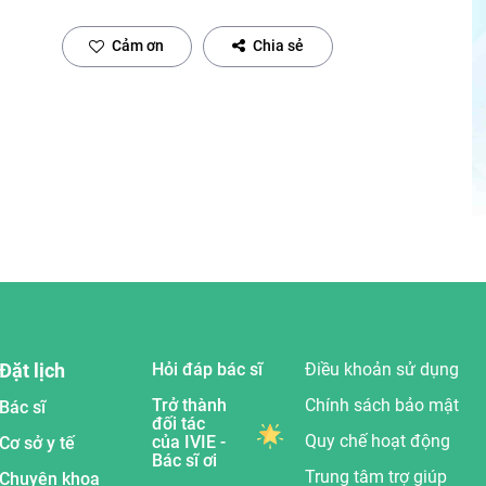
Cảm ơn
Chia sẻ
Đặt lịch
Hỏi đáp bác sĩ
Điều khoản sử dụng
Trở thành
Chính sách bảo mật
Bác sĩ
đối tác
Quy chế hoạt động
của IVIE -
Cơ sở y tế
Bác sĩ ơi
Trung tâm trợ giúp
Chuyên khoa