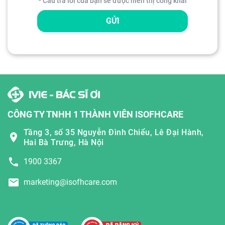
* Câu trả lời của bạn sẽ được hiển thị công khai
GỬI
CÔNG TY TNHH 1 THÀNH VIÊN ISOFHCARE
Tầng 3, số 35 Nguyễn Đình Chiểu, Lê Đại Hành,
Hai Bà Trưng, Hà Nội
1900 3367
marketing@isofhcare.com