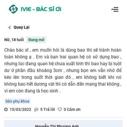
Quay Lại
Nữ, 18 tuổi
Đang mở
Chào bác sĩ , em muốn hỏi là dùng bao thì sẽ tránh hoàn
toàn không ạ . Em và bạn trai quan hệ có sử dụng bao ,
nhưng lúc đang quan hệ chưa xuất tinh thì bao hay bị tuột
dư ở phần đầu khoảng 3cm , nhưng bọn em vẫn nhớ để
kéo lên trong suốt thời gian đó , em không biết khi nó
không bao hết dương vật thì có dẫn đến mang thai không ,
vì em còn đang là học sinh .
Sản phụ khoa
15/03/2022
5
Trả lời
0
Cảm ơn
Nguyễn Thị Phương Anh