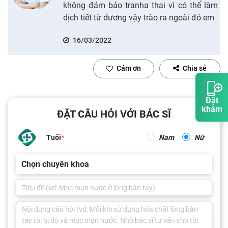
không đảm bảo tranha thai vì có thể làm
dịch tiết từ dương vậy trào ra ngoài đó em
16/03/2022
Cảm ơn
Chia sẻ
Đặt
khám
ĐẶT CÂU HỎI VỚI BÁC SĨ
Tuổi
Nam
Nữ
Chọn chuyên khoa