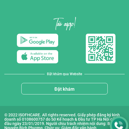
Đặt khám qua Website
Đặt khám
© 2022 ISOFHCARE. All rights reserved. Giấy phép đăng ký kinh
doanh số 0108600757 do Sở Kế hoạch & Đầu tư TP Hà Nội cấp lần
đầu ngày 23/01/2019. Người chịu trách nhiệm nội dung: Bà
Nguyễn Bích Phượng. Chức vụ: Giám đốc vận hành