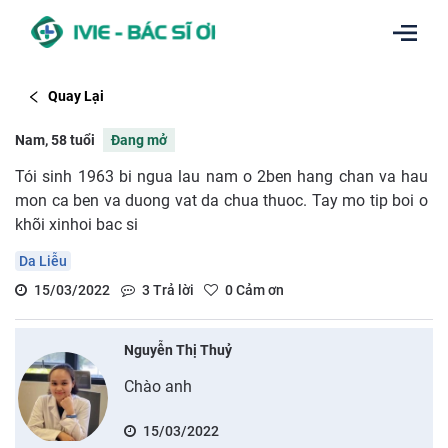
Quay Lại
Nam, 58 tuổi
Đang mở
Tói sinh 1963 bi ngua lau nam o 2ben hang chan va hau
mon ca ben va duong vat da chua thuoc. Tay mo tip boi o
khõi xinhoi bac si
Da Liễu
15/03/2022
3
Trả lời
0
Cảm ơn
Nguyễn Thị Thuỷ
Chào anh
15/03/2022