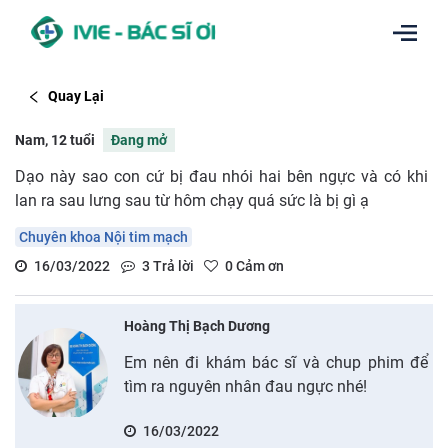
Quay Lại
Nam, 12 tuổi
Đang mở
Dạo này sao con cứ bị đau nhói hai bên ngực và có khi
lan ra sau lưng sau từ hôm chạy quá sức là bị gì ạ
Chuyên khoa Nội tim mạch
16/03/2022
3
Trả lời
0
Cảm ơn
Hoàng Thị Bạch Dương
Em nên đi khám bác sĩ và chup phim để
tìm ra nguyên nhân đau ngực nhé!
16/03/2022