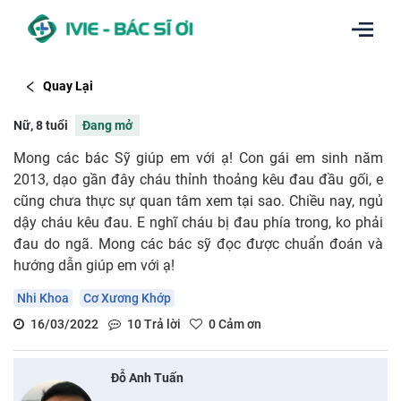
Quay Lại
Nữ, 8 tuổi
Đang mở
Mong các bác Sỹ giúp em với ạ! Con gái em sinh năm
2013, dạo gần đây cháu thỉnh thoảng kêu đau đầu gối, e
cũng chưa thực sự quan tâm xem tại sao. Chiều nay, ngủ
dậy cháu kêu đau. E nghĩ cháu bị đau phía trong, ko phải
đau do ngã. Mong các bác sỹ đọc được chuẩn đoán và
hướng dẫn giúp em với ạ!
Nhi Khoa
Cơ Xương Khớp
16/03/2022
10
Trả lời
0
Cảm ơn
Đỗ Anh Tuấn