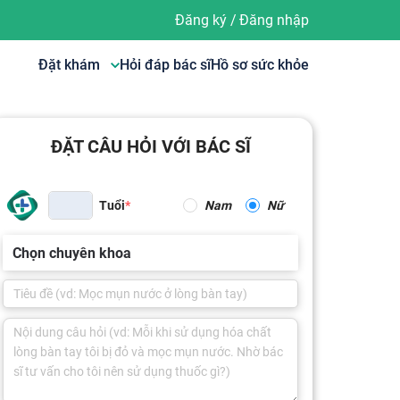
Đăng ký
/
Đăng nhập
Đặt khám
Hỏi đáp bác sĩ
Hồ sơ sức khỏe
ĐẶT CÂU HỎI VỚI BÁC SĨ
Tuổi
Nam
Nữ
Chọn chuyên khoa