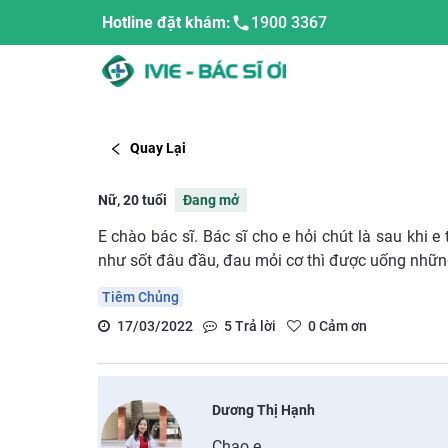
Hotline đặt khám:
1900 3367
Quay Lại
Nữ, 20 tuổi
Đang mở
E chào bác sĩ. Bác sĩ cho e hỏi chút là sau khi e
như sốt đâu đầu, đau mỏi cơ thì được uống những
Tiêm Chủng
17/03/2022
5
Trả lời
0
Cảm ơn
Dương Thị Hạnh
Chao e