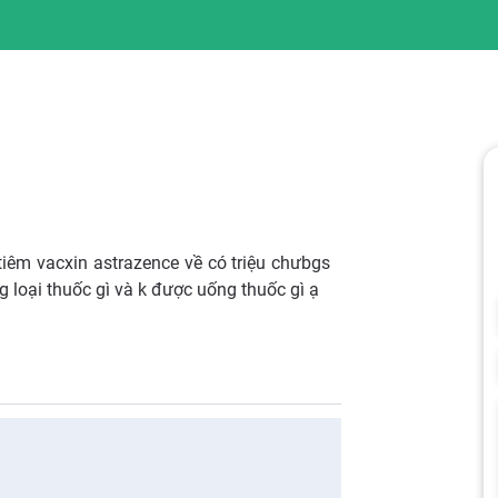
 tiêm vacxin astrazence về có triệu chưbgs
 loại thuốc gì và k được uống thuốc gì ạ