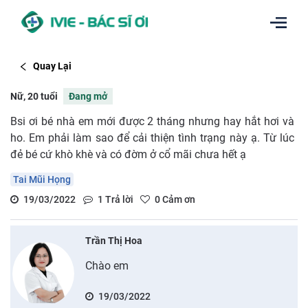
Quay Lại
Nữ, 20 tuổi
Đang mở
Bsi ơi bé nhà em mới được 2 tháng nhưng hay hắt hơi và
ho. Em phải làm sao để cải thiện tình trạng này ạ. Từ lúc
đẻ bé cứ khò khè và có đờm ở cổ mãi chưa hết ạ
Tai Mũi Họng
19/03/2022
1
Trả lời
0
Cảm ơn
Trần Thị Hoa
Chào em
19/03/2022