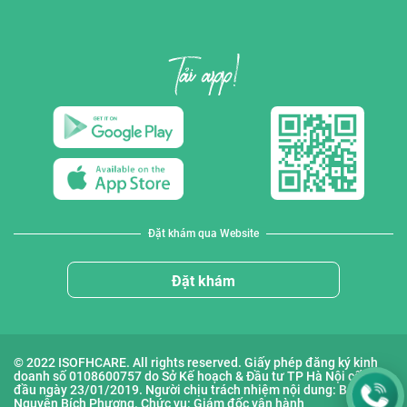
Đặt khám qua Website
Đặt khám
© 2022 ISOFHCARE. All rights reserved. Giấy phép đăng ký kinh
doanh số 0108600757 do Sở Kế hoạch & Đầu tư TP Hà Nội cấp lần
đầu ngày 23/01/2019. Người chịu trách nhiệm nội dung: Bà
Nguyễn Bích Phượng. Chức vụ: Giám đốc vận hành