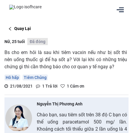
Quay Lại
Nữ, 25 tuổi
Đã đóng
Bs cho em hỏi là sau khi tiêm vacxin nếu như bị sốt thì
nên uống thuốc gì để hạ sốt ạ? Với lại khi có những triệu
chứng gì thì cần thông báo cho cơ quan y tế ngay ạ?
Hô hấp
Tiêm Chủng
21/08/2021
1
Trả lời
1
Cảm ơn
Nguyễn Thị Phương Anh
Chào bạn, sau tiêm sốt trên 38 độ C bạn có
thể uống paracetamol 500 mg/ lần.
Khoảng cách tối thiểu giữa 2 lần uống là 4