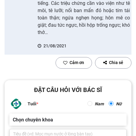
tiếng. Các triệu chứng cần vào viện như tê
môi, tê lưỡi; nổi ban mẩn đỏ hoặc tím tái
toàn thận; ngứa nghẹn họng; hôn mê co
giật; đau tức ngực, hồi hộp trống ngực; khó
thở…
21/08/2021
Cảm ơn
Chia sẻ
ĐẶT CÂU HỎI VỚI BÁC SĨ
Tuổi
Nam
Nữ
Chọn chuyên khoa