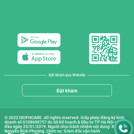
Đặt khám qua Website
Đặt khám
© 2022 ISOFHCARE. All rights reserved. Giấy phép đăng ký kinh
doanh số 0108600757 do Sở Kế hoạch & Đầu tư TP Hà Nội cấp lần
đầu ngày 23/01/2019. Người chịu trách nhiệm nội dung: Bà
Nguyễn Bích Phượng. Chức vụ: Giám đốc vận hành