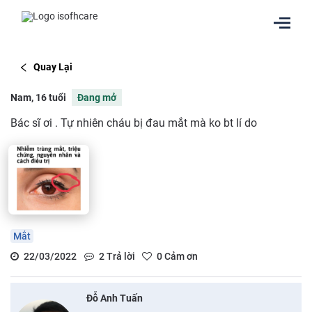
Quay Lại
Nam, 16 tuổi
Đang mở
Bác sĩ ơi . Tự nhiên cháu bị đau mắt mà ko bt lí do
Mắt
22/03/2022
2
Trả lời
0
Cảm ơn
Đỗ Anh Tuấn