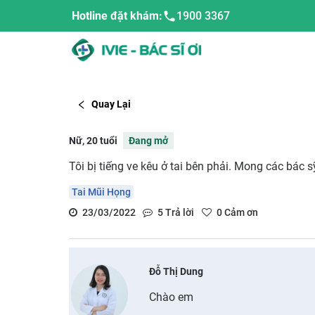
Hotline đặt khám:
1900 3367
Quay Lại
Nữ, 20 tuổi
Đang mở
Tôi bị tiếng ve kêu ở tai bên phải. Mong các bác s
Tai Mũi Họng
23/03/2022
5
Trả lời
0
Cảm ơn
Đỗ Thị Dung
Chào em