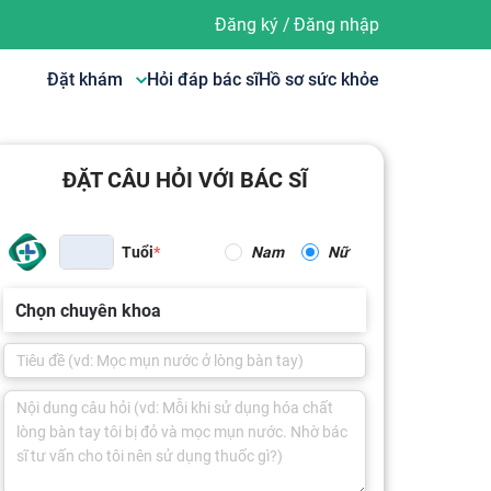
Đăng ký
/
Đăng nhập
Đặt khám
Hỏi đáp bác sĩ
Hồ sơ sức khỏe
ĐẶT CÂU HỎI VỚI BÁC SĨ
Tuổi
Nam
Nữ
Chọn chuyên khoa