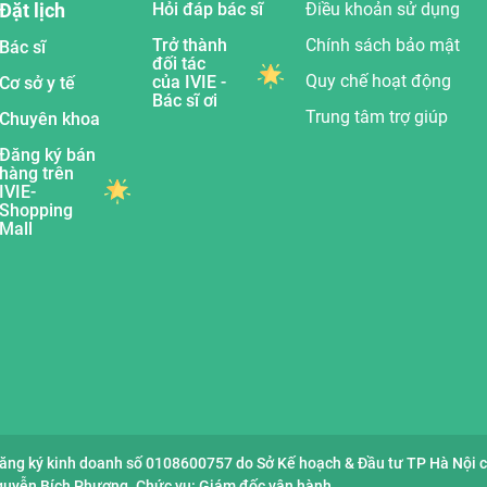
Đặt lịch
Hỏi đáp bác sĩ
Điều khoản sử dụng
Trở thành
Chính sách bảo mật
Bác sĩ
đối tác
Quy chế hoạt động
của IVIE -
Cơ sở y tế
Bác sĩ ơi
Trung tâm trợ giúp
Chuyên khoa
Đăng ký bán
hàng trên
IVIE-
Shopping
Mall
đăng ký kinh doanh số 0108600757 do Sở Kế hoạch & Đầu tư TP Hà Nội 
Nguyễn Bích Phượng. Chức vụ: Giám đốc vận hành