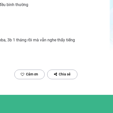
 đều bình thường
oba, 3b 1 tháng rồi mà vẫn nghe thấy tiếng
Cảm ơn
Chia sẻ