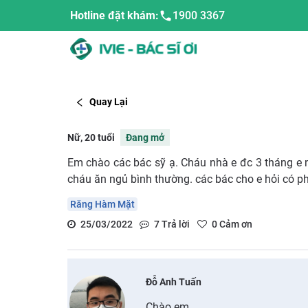
Hotline đặt khám:
1900 3367
Quay Lại
Nữ, 20 tuổi
Đang mở
Em chào các bác sỹ ạ. Cháu nhà e đc 3 tháng e m
cháu ăn ngủ bình thường. các bác cho e hỏi có ph
Răng Hàm Mặt
25/03/2022
7
Trả lời
0
Cảm ơn
Đỗ Anh Tuấn
Chào em