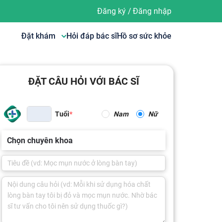
Đăng ký
/
Đăng nhập
Đặt khám
Hỏi đáp bác sĩ
Hồ sơ sức khỏe
ĐẶT CÂU HỎI VỚI BÁC SĨ
Tuổi
Nam
Nữ
Chọn chuyên khoa