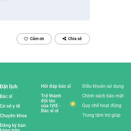
Cảm ơn
Chia sẻ
Đặt lịch
Hỏi đáp bác sĩ
Điều khoản sử dụng
Trở thành
Chính sách bảo mật
Bác sĩ
đối tác
Quy chế hoạt động
của IVIE -
Cơ sở y tế
Bác sĩ ơi
Trung tâm trợ giúp
Chuyên khoa
Đăng ký bán
hàng trên