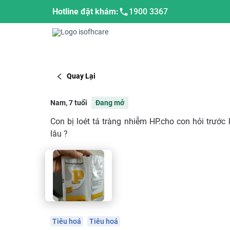
Hotline đặt khám:
1900 3367
Quay Lại
Nam, 7 tuổi
Đang mở
Con bị loét tá tràng nhiễm HP.cho con hỏi trước
lâu ?
Tiêu hoá
Tiêu hoá