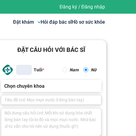
Đăng ký
/
Đăng nhập
Đặt khám
Hỏi đáp bác sĩ
Hồ sơ sức khỏe
ĐẶT CÂU HỎI VỚI BÁC SĨ
Tuổi
Nam
Nữ
Chọn chuyên khoa