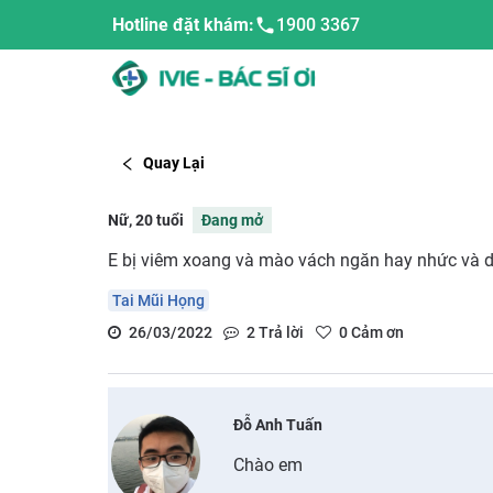
Hotline đặt khám:
1900 3367
Quay Lại
Nữ, 20 tuổi
Đang mở
E bị viêm xoang và mào vách ngăn hay nhức và d
Tai Mũi Họng
26/03/2022
2
Trả lời
0
Cảm ơn
Đỗ Anh Tuấn
Chào em