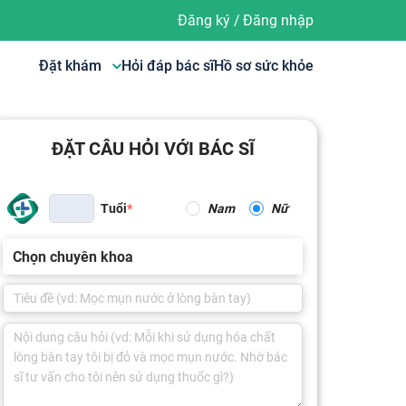
Đăng ký
/
Đăng nhập
Đặt khám
Hỏi đáp bác sĩ
Hồ sơ sức khỏe
ĐẶT CÂU HỎI VỚI BÁC SĨ
Tuổi
Nam
Nữ
Chọn chuyên khoa