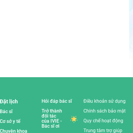
Đặt lịch
Hỏi đáp bác sĩ
Điều khoản sử dụng
Trở thành
Chính sách bảo mật
Bác sĩ
đối tác
Quy chế hoạt động
của IVIE -
Cơ sở y tế
Bác sĩ ơi
Trung tâm trợ giúp
Chuyên khoa