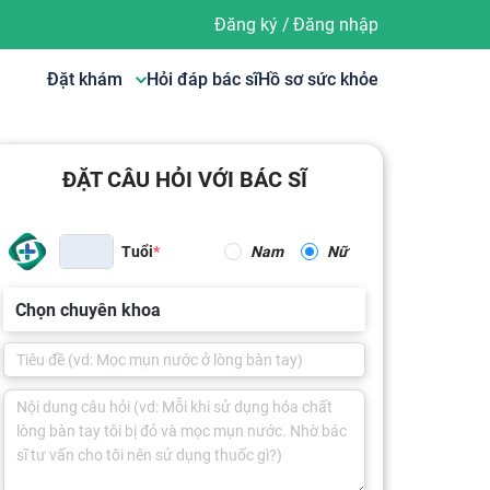
Đăng ký
/
Đăng nhập
Đặt khám
Hỏi đáp bác sĩ
Hồ sơ sức khỏe
ĐẶT CÂU HỎI VỚI BÁC SĨ
Tuổi
Nam
Nữ
Chọn chuyên khoa