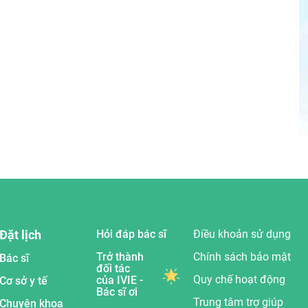
Đặt lịch
Hỏi đáp bác sĩ
Điều khoản sử dụng
Trở thành
Chính sách bảo mật
Bác sĩ
đối tác
Quy chế hoạt động
của IVIE -
Cơ sở y tế
Bác sĩ ơi
Trung tâm trợ giúp
Chuyên khoa