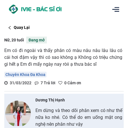
Quay Lại
Nữ, 20 tuổi
Đang mở
Em có đi ngoài và thấy phân có màu nâu nâu lâu lâu có
cái hơi đậm vậy thì có sao không ạ Không có triệu chứng
gì hết ạ Em đi mấy ngày nay ròii ạ thưa bác sĩ
Chuyên Khoa Đa Khoa
31/03/2022
7
Trả lời
0
Cảm ơn
Dương Thị Hạnh
Em dừng và theo dõi phân xem có như thế
nữa ko nhé. Có thể do em uống mật ong
nghệ nên phân như vậy