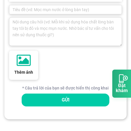
Thêm ảnh
Đặt
* Câu trả lời của bạn sẽ được hiển thị công khai
khám
GỬI