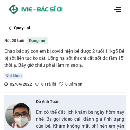
Quay Lại
Nữ, 20 tuổi
Đang mở
Chào bác sỹ con em bị covid hiện bé được 2 tuổi 11kg5 Bé
bị sốt liên tục ko cắt. Uống hạ sốt thì chỉ cắt sốt đc tầm 15'
thôi ạ. Bây giờ cháu phải làm m sao ạ.
Nhi khoa
02/04/2022
6
Trả lời
0
Cảm ơn
Đỗ Anh Tuấn
Em có thể đặt lịch khám bs ngày hôm nay
nhé. Bs gọi video call đánh giá tình trạng
của bé. Khám không mất phí nên em yên