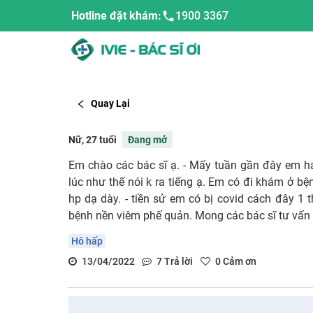
Hotline đặt khám:
1900 3367
Quay Lại
Nữ, 27 tuổi
Đang mở
Em chào các bác sĩ ạ. - Mấy tuần gần đây em hay
lúc như thế nói k ra tiếng ạ. Em có đi khám ở bện
hp dạ dày. - tiền sử em có bị covid cách đây 1 
bệnh nền viêm phế quản. Mong các bác sĩ tư vấn
Hô hấp
13/04/2022
7
Trả lời
0
Cảm ơn