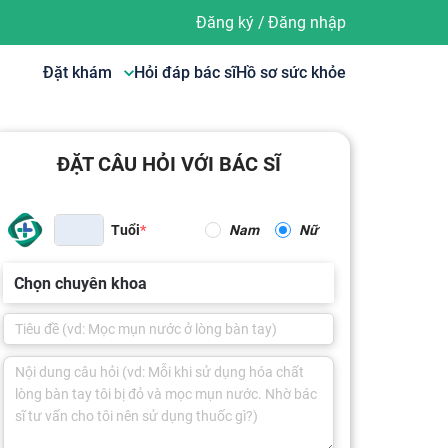
Đăng ký
/
Đăng nhập
Đặt khám
Hỏi đáp bác sĩ
Hồ sơ sức khỏe
ĐẶT CÂU HỎI VỚI BÁC SĨ
Tuổi
Nam
Nữ
Chọn chuyên khoa