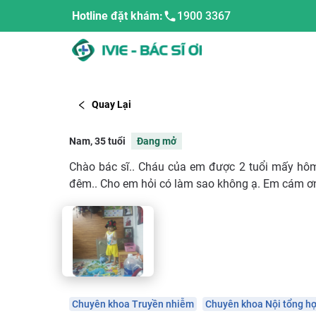
Hotline đặt khám:
1900 3367
Quay Lại
Nam, 35 tuổi
Đang mở
Chào bác sĩ.. Cháu của em được 2 tuổi mấy hôm
đêm.. Cho em hỏi có làm sao không ạ. Em cám ơ
Chuyên khoa Truyền nhiễm
Chuyên khoa Nội tổng h