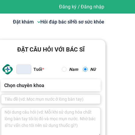
Đăng ký
/
Đăng nhập
Đặt khám
Hỏi đáp bác sĩ
Hồ sơ sức khỏe
ĐẶT CÂU HỎI VỚI BÁC SĨ
Tuổi
Nam
Nữ
Chọn chuyên khoa