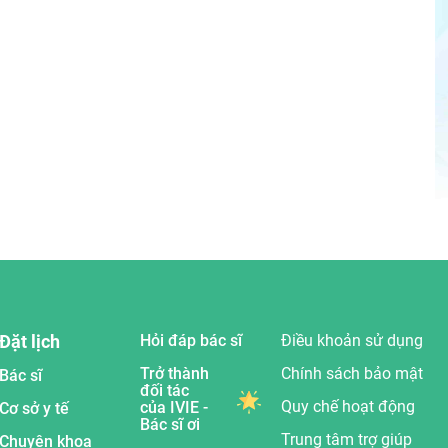
Đặt lịch
Hỏi đáp bác sĩ
Điều khoản sử dụng
Trở thành
Chính sách bảo mật
Bác sĩ
đối tác
Quy chế hoạt động
của IVIE -
Cơ sở y tế
Bác sĩ ơi
Trung tâm trợ giúp
Chuyên khoa