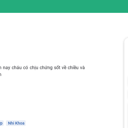
 nay cháu có chịu chứng sốt về chiều và
n
ợp
Nhi Khoa