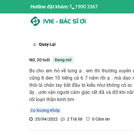
Hotline đặt khám:
1900 3367
Quay Lại
Nữ, 20 tuổi
Đang mở
Bs cho em hỏ về lưng ạ . em thì thường xuyên c
cũng 8 den 10 tiếng cả 6 7 năm rồi ạ . mà dạo 
thôi là chân tay bắt đầu bị kiểu như không có sc
ấy . ướn vặn người cảm giác rất đã và đỡ khi nằm
rối loạn thần kinh tim
Cơ Xương Khớp
25/04/2022
2
Trả lời
0
Cảm ơn