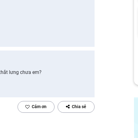
thắt lưng chưa em?
Cảm ơn
Chia sẻ