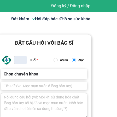
Đăng ký
/
Đăng nhập
Đặt khám
Hỏi đáp bác sĩ
Hồ sơ sức khỏe
ĐẶT CÂU HỎI VỚI BÁC SĨ
Tuổi
Nam
Nữ
Chọn chuyên khoa