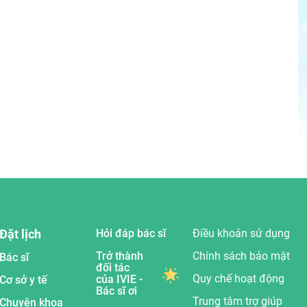
Đặt lịch
Hỏi đáp bác sĩ
Điều khoản sử dụng
Trở thành
Chính sách bảo mật
Bác sĩ
đối tác
Quy chế hoạt động
của IVIE -
Cơ sở y tế
Bác sĩ ơi
Trung tâm trợ giúp
Chuyên khoa