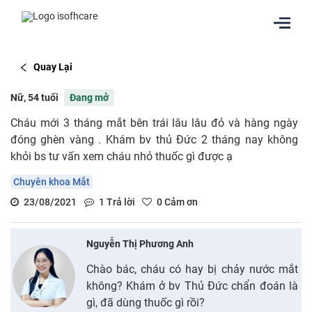
Quay Lại
Nữ, 54 tuổi
Đang mở
Cháu mới 3 tháng mắt bên trái lâu lâu đỏ và hàng ngày
đóng ghèn vàng . Khám bv thủ Đức 2 tháng nay không
khỏi bs tư vấn xem cháu nhỏ thuốc gì được ạ
Chuyên khoa Mắt
23/08/2021
1
Trả lời
0
Cảm ơn
Nguyễn Thị Phương Anh
Chào bác, cháu có hay bị chảy nước mắt
không? Khám ở bv Thủ Đức chẩn đoán là
gì, đã dùng thuốc gì rồi?