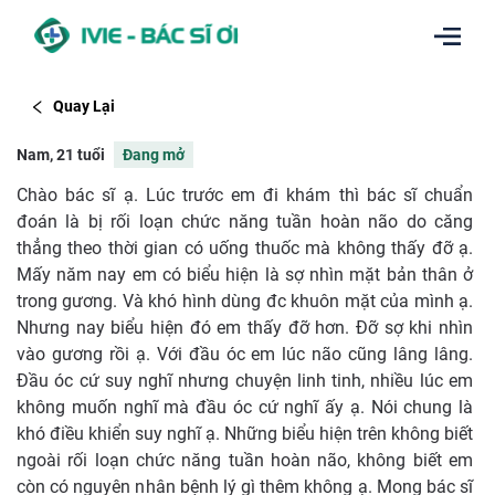
Quay Lại
Nam, 21 tuổi
Đang mở
Chào bác sĩ ạ. Lúc trước em đi khám thì bác sĩ chuẩn
đoán là bị rối loạn chức năng tuần hoàn não do căng
thẳng theo thời gian có uống thuốc mà không thấy đỡ ạ.
Mấy năm nay em có biểu hiện là sợ nhìn mặt bản thân ở
trong gương. Và khó hình dùng đc khuôn mặt của mình ạ.
Nhưng nay biểu hiện đó em thấy đỡ hơn. Đỡ sợ khi nhìn
vào gương rồi ạ. Với đầu óc em lúc não cũng lâng lâng.
Đầu óc cứ suy nghĩ nhưng chuyện linh tinh, nhiều lúc em
không muốn nghĩ mà đầu óc cứ nghĩ ấy ạ. Nói chung là
khó điều khiển suy nghĩ ạ. Những biểu hiện trên không biết
ngoài rối loạn chức năng tuần hoàn não, không biết em
còn có nguyên nhân bệnh lý gì thêm không ạ. Mong bác sĩ