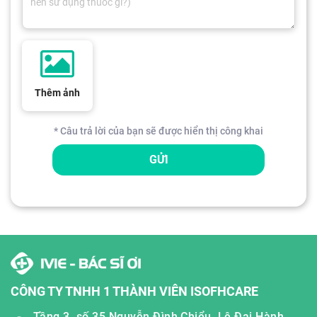
Thêm ảnh
* Câu trả lời của bạn sẽ được hiển thị công khai
GỬI
CÔNG TY TNHH 1 THÀNH VIÊN ISOFHCARE
Tầng 3, số 35 Nguyễn Đình Chiểu, Lê Đại Hành,