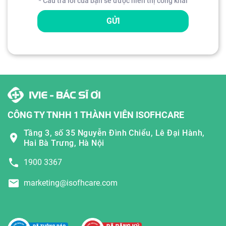
* Câu trả lời của bạn sẽ được hiển thị công khai
GỬI
CÔNG TY TNHH 1 THÀNH VIÊN ISOFHCARE
Tầng 3, số 35 Nguyễn Đình Chiểu, Lê Đại Hành,
Hai Bà Trưng, Hà Nội
1900 3367
marketing@isofhcare.com