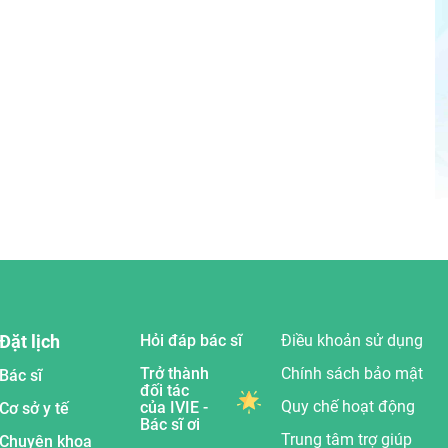
Đặt lịch
Hỏi đáp bác sĩ
Điều khoản sử dụng
Trở thành
Chính sách bảo mật
Bác sĩ
đối tác
Quy chế hoạt động
của IVIE -
Cơ sở y tế
Bác sĩ ơi
Trung tâm trợ giúp
Chuyên khoa