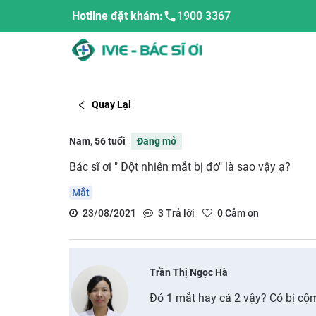
Hotline đặt khám:
1900 3367
Quay Lại
Nam, 56 tuổi
Đang mở
Bác sĩ ơi " Đột nhiên mắt bị đỏ" là sao vậy ạ?
Mắt
23/08/2021
3
Trả lời
0
Cảm ơn
Trần Thị Ngọc Hà
Đỏ 1 mắt hay cả 2 vậy? Có bị cộ