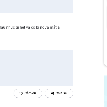
đau nhức gì hết và có bị ngứa mắt ạ
Cảm ơn
Chia sẻ