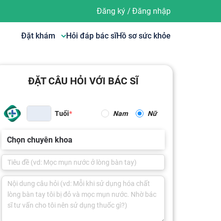
Đăng ký
/
Đăng nhập
Đặt khám
Hỏi đáp bác sĩ
Hồ sơ sức khỏe
ĐẶT CÂU HỎI VỚI BÁC SĨ
Tuổi
Nam
Nữ
Chọn chuyên khoa