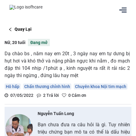
Quay Lại
Nữ, 20 tuổi
Đang mở
Dạ chào bs , năm nay em 20t , 3 ngày nay em tự dưng bị
hụt hơi và khó thở và nặng phần ngực khi nằm , đo mạch
đập thì 104 nhịp /1phút ạ , kinh nguyệt ra rất ít rải rác 2
ngày thì ngừng , đứng lâu hay mệt
Hô hấp
Chấn thương chỉnh hình
Chuyên khoa Nội tim mạch
07/05/2022
2
Trả lời
0
Cảm ơn
Nguyễn Tuấn Long
Bạn chưa đưa ra câu hỏi là gì. Tuy nhiên
triệu chứng bạn mô ta có thể là dấu hiệu