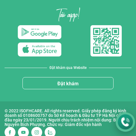
Đặt khám qua Website
Đặt khám
© 2022 ISOFHCARE. All rights reserved. Giấy phép đăng ký kinh
doanh số 0108600757 do Sở Kế hoạch & Đầu tư TP Hà Nội cấp lần
đầu ngày 23/01/2019. Người chịu trách nhiệm nội dung: Bà
Nguyễn Bích Phượng. Chức vụ: Giám đốc vận hành