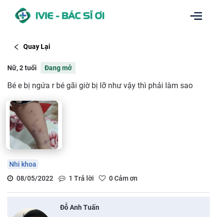
Quay Lại
Nữ, 2 tuổi
Đang mở
Bé e bị ngứa r bé gãi giờ bị lỡ như vậy thì phải làm sao
Nhi khoa
08/05/2022
1
Trả lời
0
Cảm ơn
Đỗ Anh Tuấn