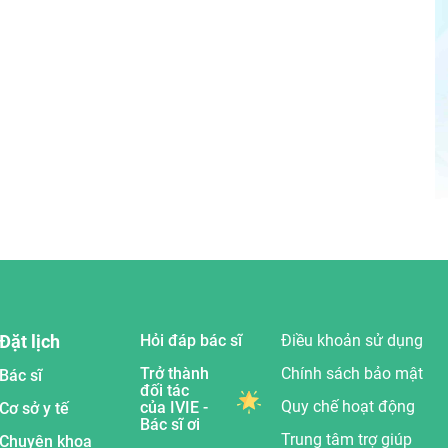
Đặt lịch
Hỏi đáp bác sĩ
Điều khoản sử dụng
Trở thành
Chính sách bảo mật
Bác sĩ
đối tác
Quy chế hoạt động
của IVIE -
Cơ sở y tế
Bác sĩ ơi
Trung tâm trợ giúp
Chuyên khoa