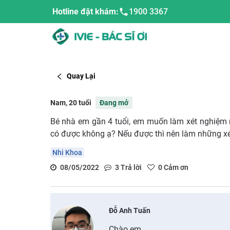
Hotline đặt khám:
1900 3367
Quay Lại
Nam, 20 tuổi
Đang mở
Bé nhà em gần 4 tuổi, em muốn làm xét nghiệm
có được không ạ? Nếu được thì nên làm những xé
Nhi Khoa
08/05/2022
3
Trả lời
0
Cảm ơn
Đỗ Anh Tuấn
Chào em