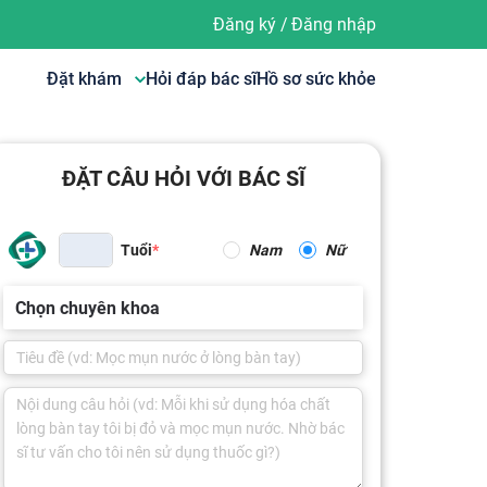
Đăng ký
/
Đăng nhập
Đặt khám
Hỏi đáp bác sĩ
Hồ sơ sức khỏe
ĐẶT CÂU HỎI VỚI BÁC SĨ
Tuổi
Nam
Nữ
Chọn chuyên khoa