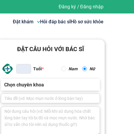
Đăng ký
/
Đăng nhập
Đặt khám
Hỏi đáp bác sĩ
Hồ sơ sức khỏe
ĐẶT CÂU HỎI VỚI BÁC SĨ
Tuổi
Nam
Nữ
Chọn chuyên khoa