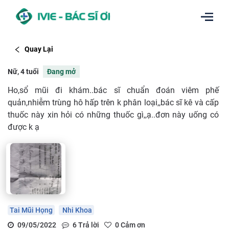
Quay Lại
Nữ, 4 tuổi
Đang mở
Ho,sổ mũi đi khám..bác sĩ chuẩn đoán viêm phế
quản,nhiễm trùng hô hấp trên k phân loại,,bác sĩ kê và cấp
thuốc này xin hỏi có những thuốc gì,,ạ..đơn này uống có
được k ạ
Tai Mũi Họng
Nhi Khoa
09/05/2022
6
Trả lời
0
Cảm ơn