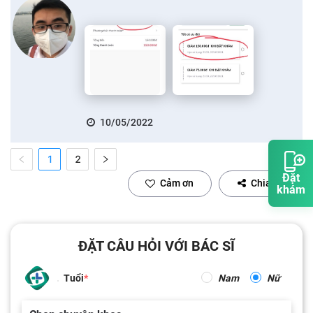
10/05/2022
1
2
Đặt
Cảm ơn
Chia sẻ
khám
ĐẶT CÂU HỎI VỚI BÁC SĨ
Tuổi
Nam
Nữ