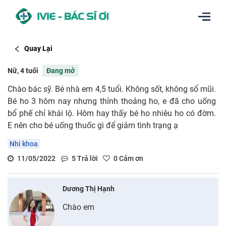
Quay Lại
Nữ, 4 tuổi
Đang mở
Chào bác sỹ. Bé nhà em 4,5 tuổi. Không sốt, không sổ mũi.
Bé ho 3 hôm nay nhưng thỉnh thoảng ho, e đã cho uống
bổ phế chỉ khái lộ. Hôm hay thấy bé ho nhiêu ho có đờm.
E nên cho bé uống thuốc gì để giảm tình trạng ạ
Nhi khoa
11/05/2022
5
Trả lời
0
Cảm ơn
Dương Thị Hạnh
Chào em