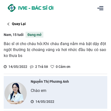
Quay Lại
Nam, 15 tuổi
Đang mở
Bác sĩ ơi cho cháu hỏi.Khi cháu đang nằm mà bật dậy đột
ngột thường bị choáng váng và hơi nhức đầu liệu có sao
ko thưa bs
14/05/2022
2
Trả lời
0
Cảm ơn
Nguyễn Thị Phương Anh
Chào em
14/05/2022